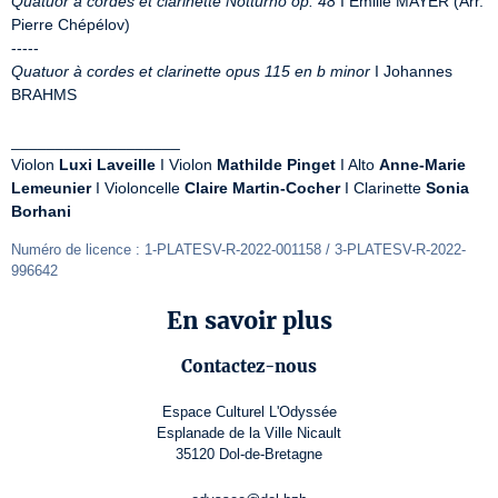
Quatuor à cordes et clarinette Notturno op. 48
 I Emilie MAYER (Arr. 
Pierre Chépélov)

Quatuor à cordes et clarinette opus 115 en b minor
 I Johannes 
BRAHMS

___________________

Violon 
Luxi Laveille
 I Violon 
Mathilde Pinget
 I Alto 
Anne-Marie 
Lemeunier
 I Violoncelle 
Claire Martin-Cocher
 I Clarinette 
Sonia 
Borhani
Numéro de licence : 1-PLATESV-R-2022-001158 / 3-PLATESV-R-2022-
996642
En savoir plus
Contactez-nous
Espace Culturel L'Odyssée
Esplanade de la Ville Nicault
35120 Dol-de-Bretagne